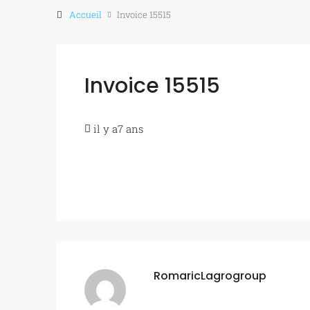
Accueil
Invoice 15515
Invoice 15515
il y a7 ans
RomaricLagrogroup