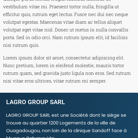
vestibulum vitae mi. Praesent tortor nulla, fringilla ut
efficitur quis, rutrum eget lectus. Fusce nec dui nec neque
volutpat egestas. Maecenas vitae diam ac tellus aliquet
volutpat eget vitae nisl. Donec ut metus in nulla convallis
porta. Sed in odio orci. Nam rutrum ipsum elit, id facilisis
nisi rutrum quis.
Lorem ipsum dolor sit amet, consectetur adipiscing elit.
Nunc pretium, lorem in eleifend molestie, mauris tortor
rutrum quam, sed gravida justo ligula non eros. Sed rutrum
nisi vitae eros ultrices, vitae rutrum mi semper.
LAGRO GROUP SARL
LAGRO GROUP SARL est une Société dont le siège se
trouve au quartier 1200 Logements de la ville de
Ouagadougou, non loin de la clinique Sandoff face à