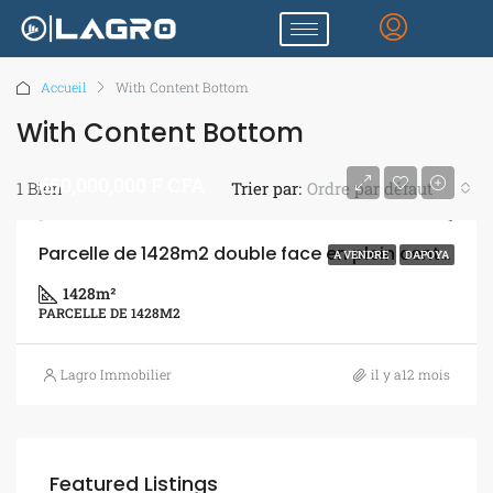
Accueil
With Content Bottom
With Content Bottom
650,000,000 F CFA
1 Bien
Trier par:
Ordre par défaut
Parcelle de 1428m2 double face en plein centre ville
A VENDRE
DAPOYA
1428
m²
PARCELLE DE 1428M2
Lagro Immobilier
il y a12 mois
Featured Listings